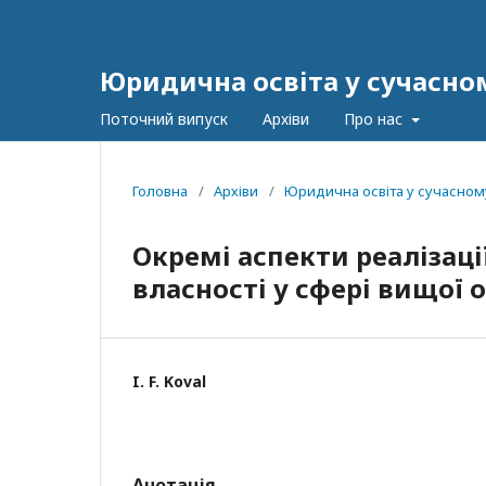
Юридична освіта у сучасном
Поточний випуск
Архіви
Про нас
Головна
/
Архіви
/
Юридична освіта у сучасному
Окремі аспекти реалізації
власності у сфері вищої о
I. F. Koval
Анотація