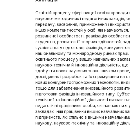
Освітній процес у сфері вищої освіти провади
науково- методичних і педагогічних заходів, я
передачу, засвоєння, примноження і використа
інших компетентностей у осіб, які навчаються
розвиненої особистості, реалізацію особистіс
студентів, розвиток її творчих здібностей, з
суспільства у підготовці фахівців, конкуренто
національному та міжнародному ринках праці
освітнього процесу у вищих навчальних закла
науково-технічна й інноваційна діяльність, що
здобуття нових наукових знань шляхом прове
досліджень і розробок та їх спрямування на 
нових конкурентоспроможних технологій, видів
тощо для забезпечення інноваційного розвитк
підготовки фахівців інноваційного типу. Суб’є
технічної та інноваційної діяльності визнаютьс
педагогічні працівники; особи, які навчаються
закладах; інші працівники вищих навчальних за
підприємств, які спільно з вищими навчальни
наукову, науково-технічну та інноваційну діяль