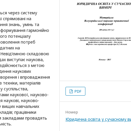
ться через систему
кі спрямовані на
ння знань, умінь та
, формування гармонійно
ного потенціалу
адоволення потреб
здатних на
. Невід’ємною складовою
дах виступає наукова,
 здійснюється з метою
дення наукових
створення і впровадження
 техніки, матеріалів
у суспільства,
PDF
ктами наукової, науково-
я наукові, науково-
 у вищих навчальних
кладів; працівники
Номер
ми закладами провадять
Юридична освіта у сучасному ви
ність.