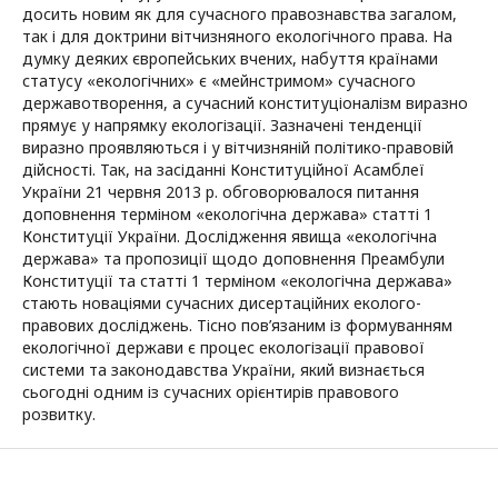
досить новим як для сучасного правознавства загалом,
так і для доктрини вітчизняного екологічного права. На
думку деяких європейських вчених, набуття країнами
статусу «екологічних» є «мейнстримом» сучасного
державотворення, а сучасний конституціоналізм виразно
прямує у напрямку екологізації. Зазначені тенденції
виразно проявляються і у вітчизняній політико-правовій
дійсності. Так, на засіданні Конституційної Асамблеї
України 21 червня 2013 р. обговорювалося питання
доповнення терміном «екологічна держава» статті 1
Конституції України. Дослідження явища «екологічна
держава» та пропозиції щодо доповнення Преамбули
Конституції та статті 1 терміном «екологічна держава»
стають новаціями сучасних дисертаційних еколого-
правових досліджень. Тісно пов’язаним із формуванням
екологічної держави є процес екологізації правової
системи та законодавства України, який визнається
сьогодні одним із сучасних орієнтирів правового
розвитку.