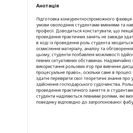
Анотація
Підготовка конкурентноспроможного фахівця 
умови оволодіння студентами вміннями та на
професії. Доводиться констатувати, що лекцій
проведення практичних занять не завжди здат
в ході їх проведення роль студента зводиться
осмислення матеріалу, аналізу та обговорення
цьому, студенти позбавлені можливості здійсн
певних ситуативних обставинах. Надзвичайно
використання рольових ігор при вивченні дисц
процесуальне право», оскільки саме в процесі 
здатні перевірити свої теоретичні знання про
здійснення господарського судочинства. Роль
проведення практичного заняття зі студентами
студенти наділяються певними ролями, які визн
поведінку відповідно до запропонованої фабу