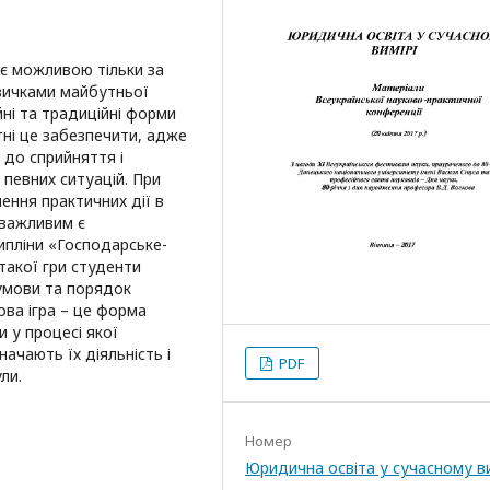
є можливою тільки за
вичками майбутньої
ні та традиційні форми
ні це забезпечити, адже
 до сприйняття і
 певних ситуацій. При
ення практичних дії в
 важливим є
ипліни «Господарське-
такої гри студенти
 умови та порядок
ова ігра – це форма
 у процесі якої
ачають їх діяльність і
PDF
ли.
Номер
Юридична освіта у сучасному ви