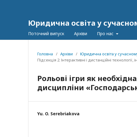
Юридична освіта у сучасном
Поточний випуск
Архіви
Про нас
Головна
/
Архіви
/
Юридична освіта у сучасному
Підсекція 2. Інтерактивні і дистанційні технології
Рольові ігри як необхідн
дисципліни «Господарськ
Yu. O. Serebriakova